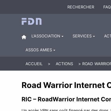
RECHERCHER
FAQ
L’ASSOCIATION
SERVICES
AC
ASSOS AMIES
ACCUEIL
>
ACTIONS
>
ROAD WARRIO
Road Warrior Internet
RIC – RoadWarrior Internet Co
Un accès VPN sans coût financé par des dons. Le