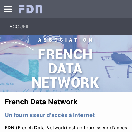
ACCUEIL
French Data Network
Un fournisseur d'accès à Internet
FDN
(
F
rench
D
ata
N
etwork) est un fournisseur d'accès